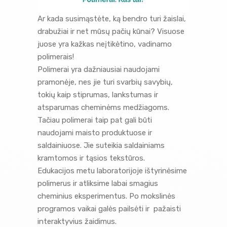
Ar kada susimąstėte, ką bendro turi žaislai,
drabužiai ir net mūsų pačių kūnai? Visuose
juose yra kažkas neįtikėtino, vadinamo
polimerais!
Polimerai yra dažniausiai naudojami
pramonėje, nes jie turi svarbių savybių,
tokių kaip stiprumas, lankstumas ir
atsparumas cheminėms medžiagoms.
Tačiau polimerai taip pat gali būti
naudojami maisto produktuose ir
saldainiuose. Jie suteikia saldainiams
kramtomos ir tąsios tekstūros.
Edukacijos metu laboratorijoje ištyrinėsime
polimerus ir atliksime labai smagius
cheminius eksperimentus. Po mokslinės
programos vaikai galės pailsėti ir pažaisti
interaktyvius žaidimus.