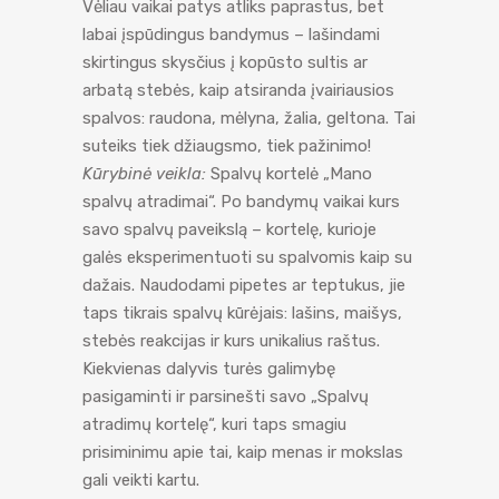
Vėliau vaikai patys atliks paprastus, bet
labai įspūdingus bandymus – lašindami
skirtingus skysčius į kopūsto sultis ar
arbatą stebės, kaip atsiranda įvairiausios
spalvos: raudona, mėlyna, žalia, geltona. Tai
suteiks tiek džiaugsmo, tiek pažinimo!
Kūrybinė veikla:
Spalvų kortelė „Mano
spalvų atradimai“. Po bandymų vaikai kurs
savo spalvų paveikslą – kortelę, kurioje
galės eksperimentuoti su spalvomis kaip su
dažais. Naudodami pipetes ar teptukus, jie
taps tikrais spalvų kūrėjais: lašins, maišys,
stebės reakcijas ir kurs unikalius raštus.
Kiekvienas dalyvis turės galimybę
pasigaminti ir parsinešti savo „Spalvų
atradimų kortelę“, kuri taps smagiu
prisiminimu apie tai, kaip menas ir mokslas
gali veikti kartu.