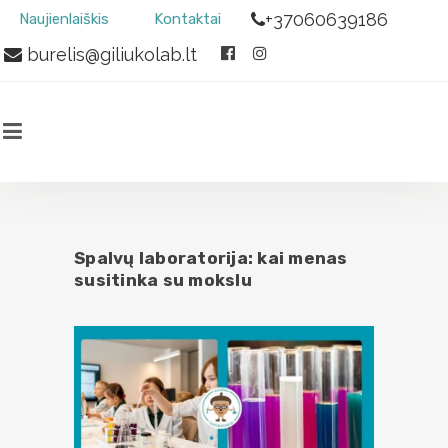
+37060639186
Naujienlaiškis
Kontaktai
burelis@giliukolab.lt
Spalvų laboratorija: kai menas
susitinka su mokslu