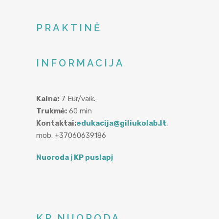
PRAKTINĖ
INFORMACIJA
Kaina:
7 Eur/vaik.
Trukmė:
60 min
Kontaktai:
edukacija@giliukolab.lt
,
mob. +37060639186
Nuoroda į KP puslapį
KP NUORODA