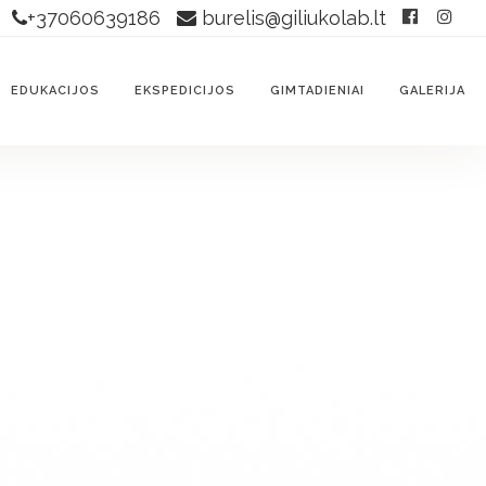
+37060639186
burelis@giliukolab.lt
EDUKACIJOS
EKSPEDICIJOS
GIMTADIENIAI
GALERIJA