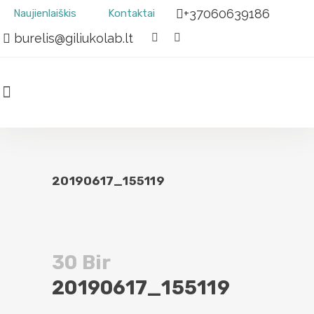
+37060639186
Naujienlaiškis
Kontaktai
burelis@giliukolab.lt
20190617_155119
30 Bir
20190617_155119