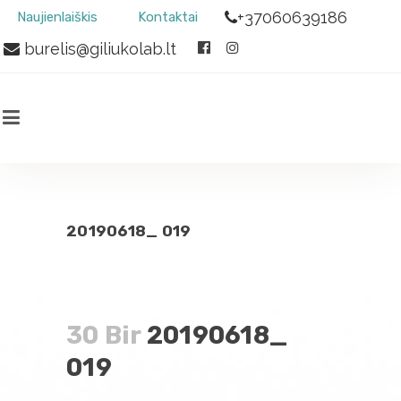
+37060639186
Naujienlaiškis
Kontaktai
burelis@giliukolab.lt
20190618_ 019
30 Bir
20190618_
019