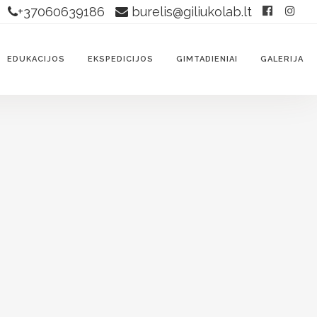
+37060639186
burelis@giliukolab.lt
EDUKACIJOS
EKSPEDICIJOS
GIMTADIENIAI
GALERIJA