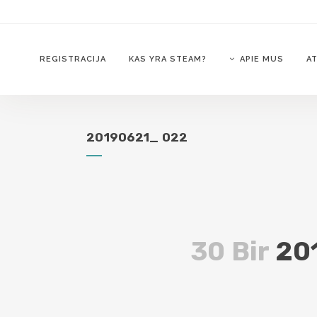
REGISTRACIJA
KAS YRA STEAM?
APIE MUS
AT
20190621_ 022
30 Bir
20