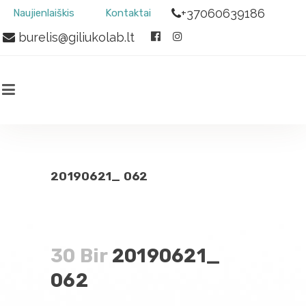
+37060639186
Naujienlaiškis
Kontaktai
burelis@giliukolab.lt
20190621_ 062
30 Bir
20190621_
062