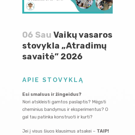
06 Sau
Vaikų vasaros
stovykla „Atradimų
savaitė” 2026
APIE STOVYKLĄ
Esi smalsus ir žingeidus?
Nori atskleisti gamtos paslaptis? Mėgsti
cheminius bandymus ir eksperimentus? O
gal tau patinka konstruoti ir kurti?
Jei į visus šiuos klausimus atsakei –
TAIP!