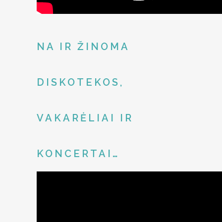
NA IR ŽINOMA
DISKOTEKOS,
VAKARĖLIAI IR
KONCERTAI…