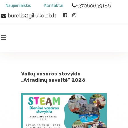
+37060639186
Naujienlaiškis
Kontaktai
burelis@giliukolab.lt
Vaikų vasaros stovykla
„Atradimų savaitė” 2026