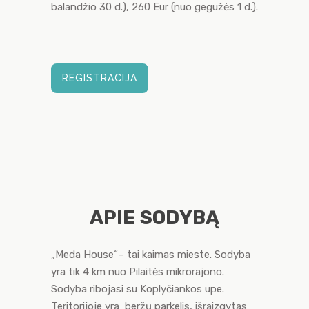
balandžio 30 d.), 260 Eur (nuo gegužės 1 d.).
REGISTRACIJA
APIE SODYBĄ
„Meda House“– tai kaimas mieste. Sodyba
yra tik 4 km nuo Pilaitės mikrorajono.
Sodyba ribojasi su Koplyčiankos upe.
Teritorijoje yra beržų parkelis, išraizgytas