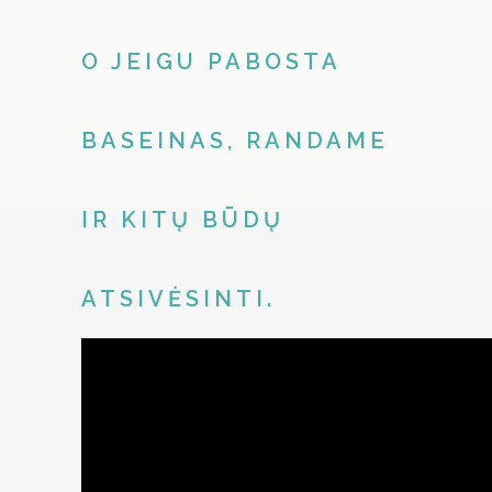
O JEIGU PABOSTA
BASEINAS, RANDAME
IR KITŲ BŪDŲ
ATSIVĖSINTI.