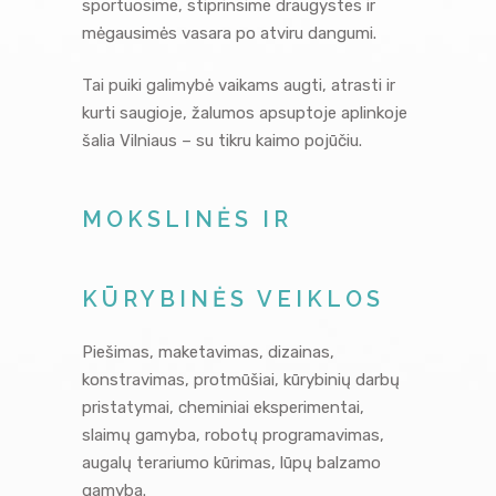
sportuosime, stiprinsime draugystes ir
mėgausimės vasara po atviru dangumi.
Tai puiki galimybė vaikams augti, atrasti ir
kurti saugioje, žalumos apsuptoje aplinkoje
šalia Vilniaus – su tikru kaimo pojūčiu.
MOKSLINĖS IR
KŪRYBINĖS VEIKLOS
Piešimas, maketavimas, dizainas,
konstravimas, protmūšiai, kūrybinių darbų
pristatymai, cheminiai eksperimentai,
slaimų gamyba, robotų programavimas,
augalų terariumo kūrimas, lūpų balzamo
gamyba.