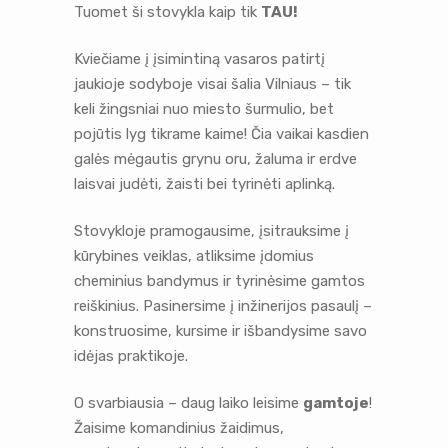
Tuomet ši stovykla kaip tik
TAU!
Kviečiame į įsimintiną vasaros patirtį
jaukioje sodyboje visai šalia Vilniaus – tik
keli žingsniai nuo miesto šurmulio, bet
pojūtis lyg tikrame kaime! Čia vaikai kasdien
galės mėgautis grynu oru, žaluma ir erdve
laisvai judėti, žaisti bei tyrinėti aplinką.
Stovykloje pramogausime, įsitrauksime į
kūrybines veiklas, atliksime įdomius
cheminius bandymus ir tyrinėsime gamtos
reiškinius. Pasinersime į inžinerijos pasaulį –
konstruosime, kursime ir išbandysime savo
idėjas praktikoje.
O svarbiausia – daug laiko leisime
gamtoje
!
Žaisime komandinius žaidimus,