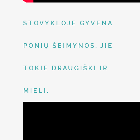
STOVYKLOJE GYVENA
PONIŲ ŠEIMYNOS. JIE
TOKIE DRAUGIŠKI IR
MIELI.