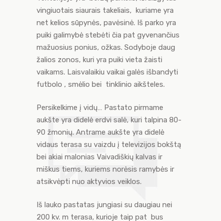
vingiuotais siaurais takeliais, kuriame yra
net kelios sūpynės, pavėsinė. Iš parko yra
puiki galimybė stebėti čia pat gyvenančius
mažuosius ponius, ožkas. Sodyboje daug
žalios zonos, kuri yra puiki vieta žaisti
vaikams. Laisvalaikiu vaikai galės išbandyti
futbolo , smėlio bei tinklinio aikšteles.
Persikelkime į vidų… Pastato pirmame
aukšte yra didelė erdvi salė, kuri talpina 80-
90 žmonių. Antrame aukšte yra didelė
vidaus terasa su vaizdu į televizijos bokštą
bei akiai malonias Vaivadiškių kalvas ir
miškus tiems, kuriems norėsis ramybės ir
atsikvėpti nuo aktyvios veiklos.
Iš lauko pastatas jungiasi su daugiau nei
200 kv. m terasa, kurioje taip pat bus